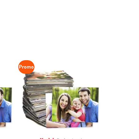
Promo
avoritar
Favoritar