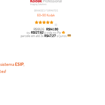
GRANDES FORMATOS
60×90 Kodak
(1)
Avaliação
R$
181,26
R$
141,80
5.00
de 5
ou
R$
127,62
à vista no Pix
parcele em até
3x
R$
47,27
s/juros
m sistema
ESIP
,
tes!