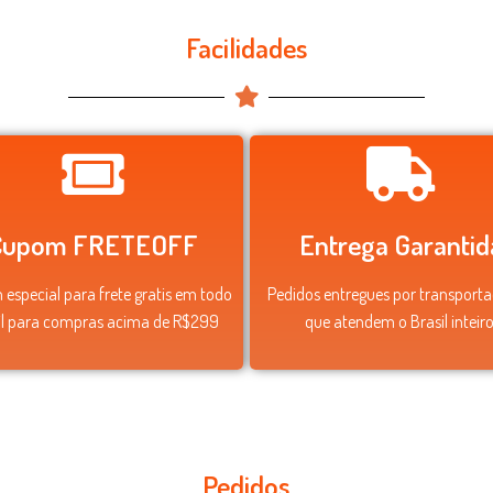
Facilidades
Cupom FRETEOFF
Entrega Garantid
especial para frete gratis em todo
Pedidos entregues por transport
il para compras acima de R$299
que atendem o Brasil inteiro
Pedidos