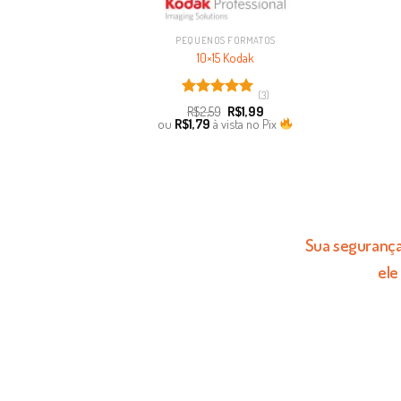
PEQUENOS FORMATOS
10×15 Kodak
(3)
Avaliação
R$
2,59
R$
1,99
5.00
de 5
ou
R$
1,79
à vista no Pix
Sua segurança 
ele