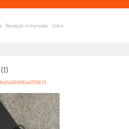
a
Revelação vs Impressão
Sobre
(1)
6425e5849192e07296 (1)