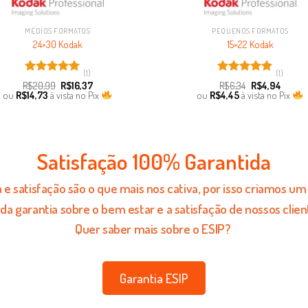
MÉDIOS FORMATOS
PEQUENOS FORMATOS
24×30 Kodak
15×22 Kodak
(1)
(1)
Avaliação
Avaliação
R$
20,99
R$
16,37
R$
6,34
R$
4,94
5.00
de 5
5.00
de 5
ou
R$
14,73
à vista no Pix
ou
R$
4,45
à vista no Pix
Satisfação 100% Garantida
e satisfação são o que mais nos cativa, por isso criamos u
 da garantia sobre o bem estar e a satisfação de nossos clien
Quer saber mais sobre o ESIP?
Garantia ESIP