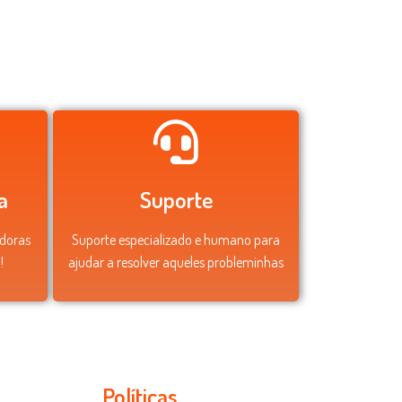
a
Suporte
adoras
Suporte especializado e humano para
!
ajudar a resolver aqueles probleminhas
Políticas