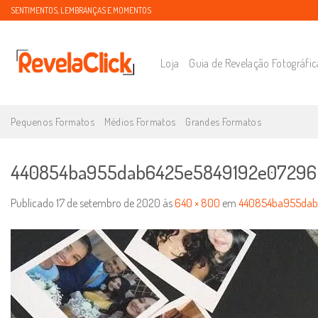
SENTIMENTOS, LEMBRANÇAS E MOMENTOS
Loja
Guia de Revelação Fotográfic
Pequenos Formatos
Médios Formatos
Grandes Formatos
440854ba955dab6425e5849192e07296 
Publicado
17 de setembro de 2020
às
640 × 800
em
440854ba955dab