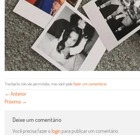
Tracbacks não são permitidos, mas você pode
fazer um comentário
.
←
Anterior
Próximo
→
Deixe um comentário
Você precisa fazer o
login
para publicar um comentário.