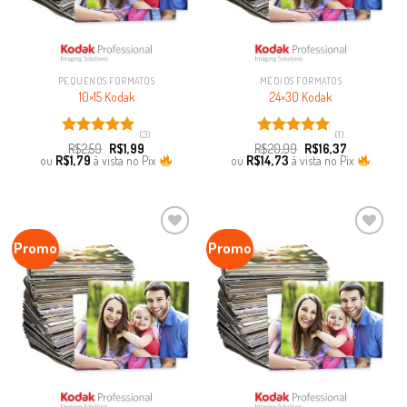
PEQUENOS FORMATOS
MÉDIOS FORMATOS
10×15 Kodak
24×30 Kodak
(3)
(1)
Avaliação
Avaliação
R$
2,59
R$
1,99
R$
20,99
R$
16,37
5.00
de 5
5.00
de 5
ou
R$
1,79
à vista no Pix
ou
R$
14,73
à vista no Pix
Promo
Promo
Favoritar
Favoritar