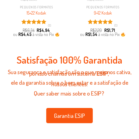
PEQUENOS FORMATOS
PEQUENOS FORMATOS
15×22 Kodak
9×12 Kodak
(1)
(1)
Avaliação
Avaliação
R$
6,34
R$
4,94
R$
2,20
R$
1,71
5.00
de 5
5.00
de 5
ou
R$
4,45
à vista no Pix
ou
R$
1,54
à vista no Pix
Satisfação 100% Garantida
Sua segurança e satisfação são o que mais nos cativa,
por isso criamos um sistema
ESIP
,
ele da garantia sobre o bem estar e a satisfação de
nossos clientes!
Quer saber mais sobre o ESIP?
Garantia ESIP