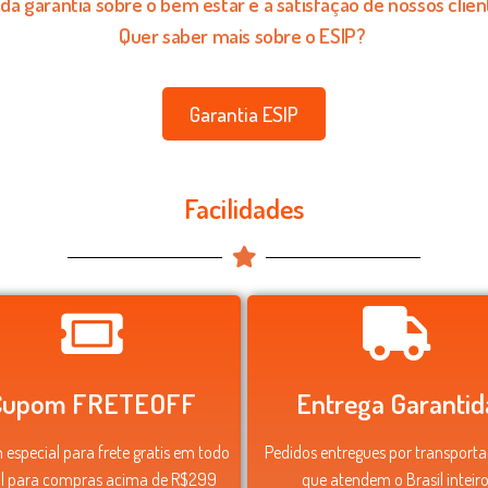
 da garantia sobre o bem estar e a satisfação de nossos clien
Quer saber mais sobre o ESIP?
Garantia ESIP
Facilidades
Cupom FRETEOFF
Entrega Garantid
especial para frete gratis em todo
Pedidos entregues por transport
il para compras acima de R$299
que atendem o Brasil inteiro