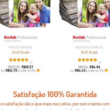
MÉDIOS FORMATOS
PEQUENOS FORMATOS
24×30 Kodak
15×22 Kodak
(1)
(1)
Avaliação
Avaliação
R$
20,99
R$
16,37
R$
6,34
R$
4,94
5.00
de 5
5.00
de 5
ou
R$
14,73
à vista no Pix
ou
R$
4,45
à vista no Pix
Satisfação 100% Garantida
e satisfação são o que mais nos cativa, por isso criamos u