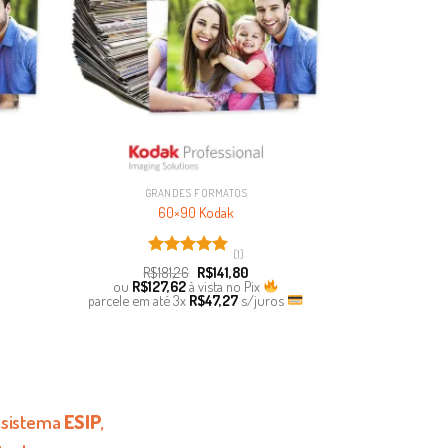
GRANDES FORMATOS
60×90 Kodak
(1)
Avaliação
R$
181,26
R$
141,80
5.00
de 5
ou
R$
127,62
à vista no Pix
parcele em até
3x
R$
47,27
s/juros
m sistema
ESIP
,