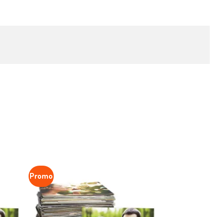
Promo
avoritar
Favoritar