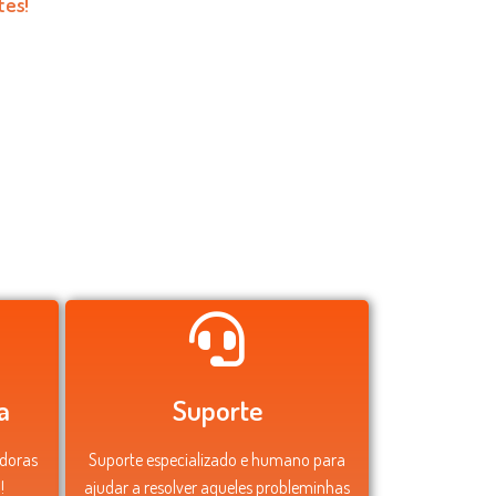
tes!
a
Suporte
adoras
Suporte especializado e humano para
!
ajudar a resolver aqueles probleminhas