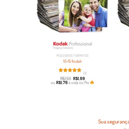
PEQUENOS FORMATOS
10×15 Kodak
(3)
Avaliação
R$
2,59
R$
1,99
5.00
de 5
ou
R$
1,79
à vista no Pix
Sua segurança 