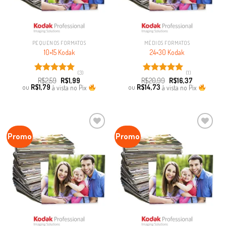
PEQUENOS FORMATOS
MÉDIOS FORMATOS
10×15 Kodak
24×30 Kodak
(3)
(1)
Avaliação
Avaliação
R$
2,59
R$
1,99
R$
20,99
R$
16,37
5.00
de 5
5.00
de 5
ou
R$
1,79
à vista no Pix
ou
R$
14,73
à vista no Pix
Promo
Promo
Favoritar
Favoritar