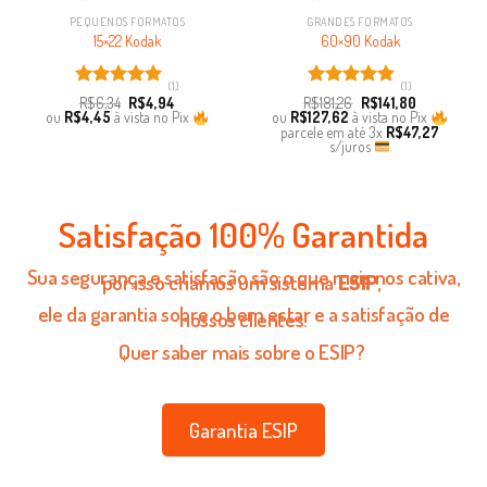
PEQUENOS FORMATOS
GRANDES FORMATOS
15×22 Kodak
60×90 Kodak
(1)
(1)
Avaliação
Avaliação
R$
6,34
R$
4,94
R$
181,26
R$
141,80
5.00
de 5
5.00
de 5
ou
R$
4,45
à vista no Pix
ou
R$
127,62
à vista no Pix
parcele em até
3x
R$
47,27
s/juros
Satisfação 100% Garantida
Sua segurança e satisfação são o que mais nos cativa,
por isso criamos um sistema
ESIP
,
ele da garantia sobre o bem estar e a satisfação de
nossos clientes!
Quer saber mais sobre o ESIP?
Garantia ESIP