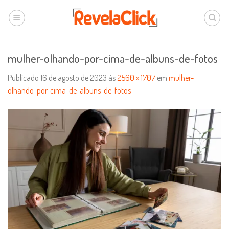
mulher-olhando-por-cima-de-albuns-de-fotos
Publicado
16 de agosto de 2023
às
2560 × 1707
em
mulher-
olhando-por-cima-de-albuns-de-fotos