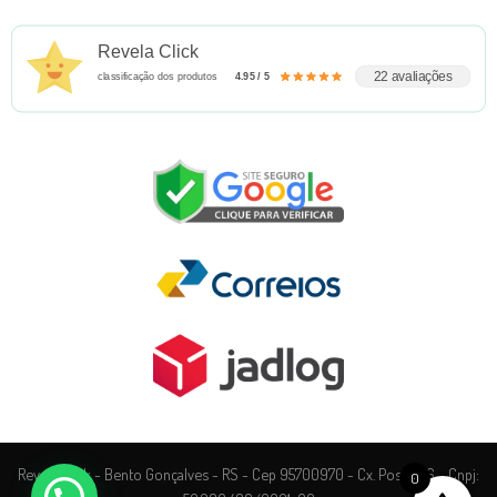
Revela Click
22 avaliações
classificação dos produtos
4.95 / 5
Revela Click - Bento Gonçalves - RS - Cep 95700970 - Cx. Postal 76 - Cnpj:
0