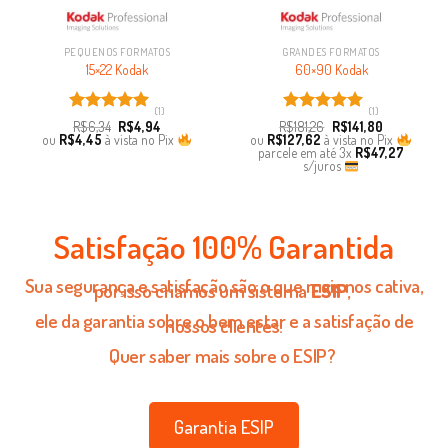
PEQUENOS FORMATOS
GRANDES FORMATOS
15×22 Kodak
60×90 Kodak
(1)
(1)
Avaliação
Avaliação
R$
6,34
R$
4,94
R$
181,26
R$
141,80
5.00
de 5
5.00
de 5
ou
R$
4,45
à vista no Pix
ou
R$
127,62
à vista no Pix
parcele em até
3x
R$
47,27
s/juros
Satisfação 100% Garantida
Sua segurança e satisfação são o que mais nos cativa,
por isso criamos um sistema
ESIP
,
ele da garantia sobre o bem estar e a satisfação de
nossos clientes!
Quer saber mais sobre o ESIP?
Garantia ESIP