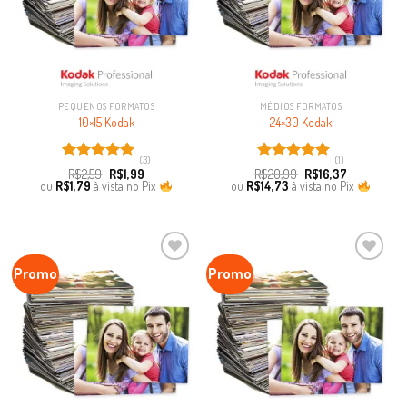
PEQUENOS FORMATOS
MÉDIOS FORMATOS
10×15 Kodak
24×30 Kodak
(3)
(1)
Avaliação
Avaliação
R$
2,59
R$
1,99
R$
20,99
R$
16,37
5.00
de 5
5.00
de 5
ou
R$
1,79
à vista no Pix
ou
R$
14,73
à vista no Pix
Promo
Promo
Favoritar
Favoritar