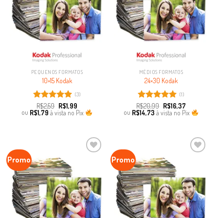
PEQUENOS FORMATOS
MÉDIOS FORMATOS
10×15 Kodak
24×30 Kodak
(3)
(1)
Avaliação
R$
2,59
R$
1,99
R$
Avaliação
20,99
R$
16,37
ou
R$
1,79
à vista no Pix
ou
R$
14,73
à vista no Pix
5.00
de 5
5.00
de 5
Promo
Promo
Favoritar
Favoritar