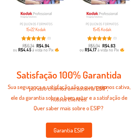
PEQUENOS FORMATOS
PEQUENOS FORMATOS
15×22 Kodak
15×15 Kodak
(1)
(1)
Avaliação
R$
6,34
R$
4,94
Avaliação
R$
5,94
R$
4,63
ou
R$
4,45
à vista no Pix
ou
R$
4,17
à vista no Pix
5.00
de 5
5.00
de 5
Satisfação 100% Garantida
Sua segurança e satisfação são o que mais nos cativa,
por isso criamos um sistema
ESIP
,
ele da garantia sobre o bem estar e a satisfação de
nossos clientes!
Quer saber mais sobre o ESIP?
Garantia ESIP