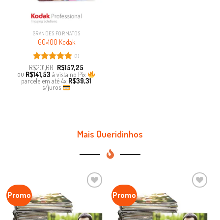
GRANDES FORMATOS
60×100 Kodak
(1)
R$
Avaliação
201,60
R$
157,25
ou
R$
141,53
à vista no Pix
5.00
de 5
parcele em até
4x
R$
39,31
s/juros
Mais Queridinhos
Promo
Promo
Favoritar
Favoritar