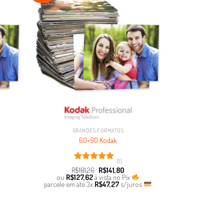
avoritar
Favoritar
GRANDES FORMATOS
60×90 Kodak
(1)
Avaliação
R$
181,26
R$
141,80
5.00
de 5
ou
R$
127,62
à vista no Pix
parcele em até
3x
R$
47,27
s/juros