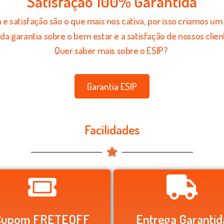
Satisfação 100% Garantida
e satisfação são o que mais nos cativa, por isso criamos u
 da garantia sobre o bem estar e a satisfação de nossos clien
Quer saber mais sobre o ESIP?
Garantia ESIP
Facilidades
Cupom FRETEOFF
Entrega Garantid