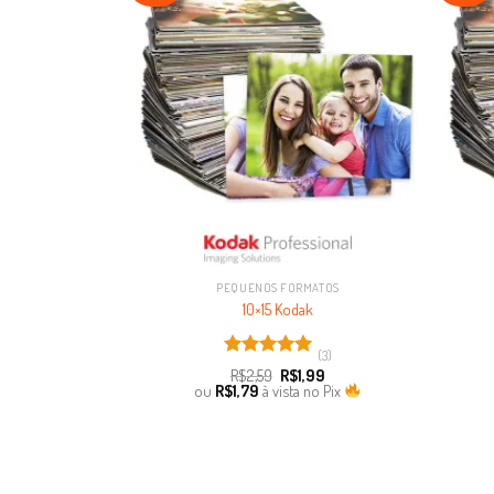
Favoritar
PEQUENOS FORMATOS
10×15 Kodak
(3)
Avaliação
R$
2,59
R$
1,99
5.00
de 5
ou
R$
1,79
à vista no Pix