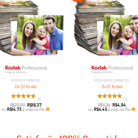
Favoritar
F
MÉDIOS FORMATOS
PEQUENOS FORMATOS
24×30 Kodak
15×22 Kodak
(1)
(1)
Avaliação
Avaliação
R$
20,99
R$
16,37
R$
6,34
R$
4,94
5.00
de 5
5.00
de 5
ou
R$
14,73
à vista no Pix
ou
R$
4,45
à vista no Pix