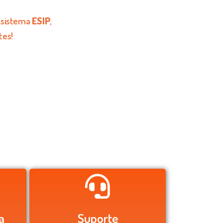
m sistema
ESIP
,
tes!
a
Suporte