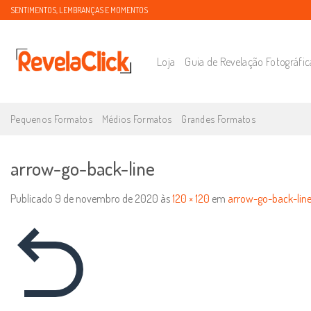
SENTIMENTOS, LEMBRANÇAS E MOMENTOS
Loja
Guia de Revelação Fotográfic
Pequenos Formatos
Médios Formatos
Grandes Formatos
arrow-go-back-line
Publicado
9 de novembro de 2020
às
120 × 120
em
arrow-go-back-lin