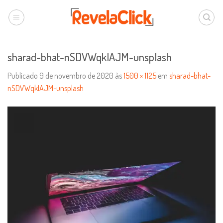
sharad-bhat-nSDVWqkIAJM-unsplash
Publicado
9 de novembro de 2020
às
1500 × 1125
em
sharad-bhat-
nSDVWqkIAJM-unsplash