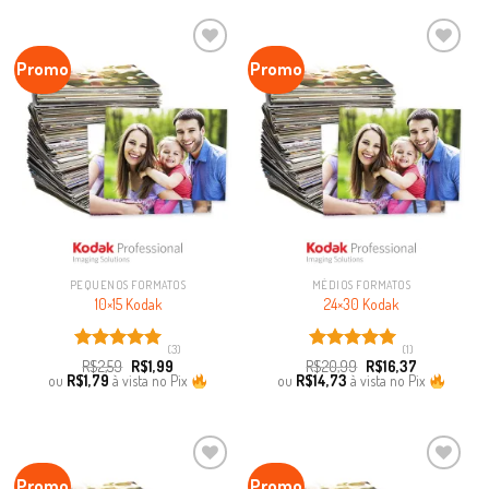
Promo
Promo
Favoritar
Favoritar
PEQUENOS FORMATOS
MÉDIOS FORMATOS
10×15 Kodak
24×30 Kodak
(3)
(1)
Avaliação
Avaliação
R$
2,59
R$
1,99
R$
20,99
R$
16,37
5.00
de 5
5.00
de 5
ou
R$
1,79
à vista no Pix
ou
R$
14,73
à vista no Pix
Promo
Promo