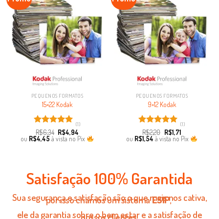
Favoritar
Favoritar
PEQUENOS FORMATOS
PEQUENOS FORMATOS
15×22 Kodak
9×12 Kodak
(1)
(1)
Avaliação
Avaliação
R$
6,34
R$
4,94
R$
2,20
R$
1,71
5.00
de 5
5.00
de 5
ou
R$
4,45
à vista no Pix
ou
R$
1,54
à vista no Pix
Satisfação 100% Garantida
Sua segurança e satisfação são o que mais nos cativa,
por isso criamos um sistema
ESIP
,
ele da garantia sobre o bem estar e a satisfação de
nossos clientes!