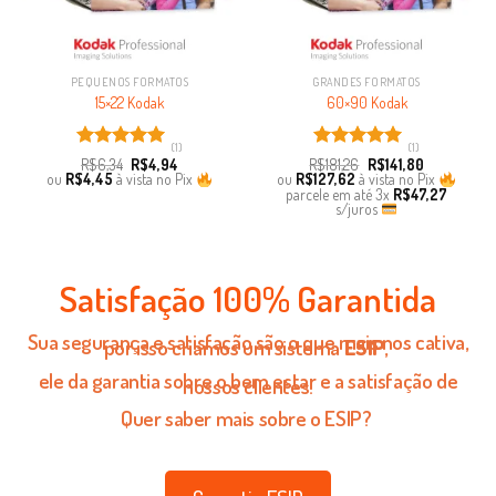
PEQUENOS FORMATOS
GRANDES FORMATOS
15×22 Kodak
60×90 Kodak
(1)
(1)
Avaliação
Avaliação
R$
6,34
R$
4,94
R$
181,26
R$
141,80
5.00
de 5
5.00
de 5
ou
R$
4,45
à vista no Pix
ou
R$
127,62
à vista no Pix
parcele em até
3x
R$
47,27
s/juros
Satisfação 100% Garantida
Sua segurança e satisfação são o que mais nos cativa,
por isso criamos um sistema
ESIP
,
ele da garantia sobre o bem estar e a satisfação de
nossos clientes!
Quer saber mais sobre o ESIP?