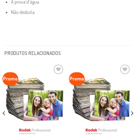
A prova’d’água
Não desbota
PRODUTOS RELACIONADOS
Promo
Promo
Ver lista
de
Favoritar
favoritos