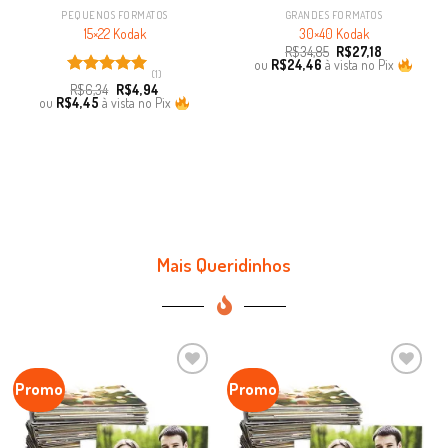
PEQUENOS FORMATOS
GRANDES FORMATOS
15×22 Kodak
30×40 Kodak
R$
34,85
R$
27,18
ou
R$
24,46
à vista no Pix
(1)
Avaliação
R$
6,34
R$
4,94
5.00
de 5
ou
R$
4,45
à vista no Pix
Mais Queridinhos
Promo
Promo
Ver lista
de
Favoritar
favoritos