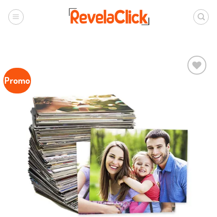
Promo
Ver lista
de
favoritos