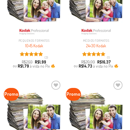
PEQUENOS FORMATOS
MÉDIOS FORMATOS
10×15 Kodak
24×30 Kodak
(3)
(1)
Avaliação
Avaliação
R$
2,59
R$
1,99
R$
20,99
R$
16,37
5.00
de 5
5.00
de 5
ou
R$
1,79
à vista no Pix
ou
R$
14,73
à vista no Pix
Promo
Promo
Ver lista
de
Favoritar
favoritos