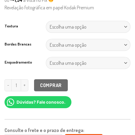
baseado em
avaliação
Revelação fotográfica em papel Kodak Premium
de cliente
Textura
Bordas Brancas
Enquadramento
COMPRAR
Dúvidas? Fale conosco.
Consulte o frete e o prazo de entrega: